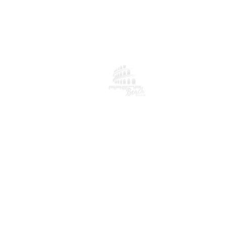
Rua Page,
Vila Parqu
Cachoeiri