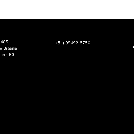
 485 -
(51 ) 99492-8750
e Brasilia
nha - RS